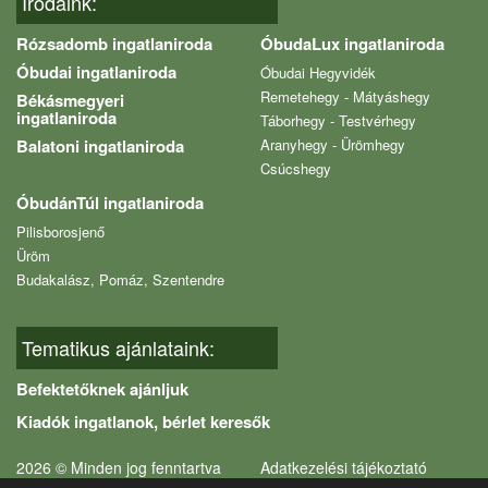
Irodáink:
Rózsadomb ingatlaniroda
ÓbudaLux ingatlaniroda
Óbudai ingatlaniroda
Óbudai Hegyvidék
Remetehegy - Mátyáshegy
Békásmegyeri
ingatlaniroda
Táborhegy - Testvérhegy
Balatoni ingatlaniroda
Aranyhegy - Ürömhegy
Csúcshegy
ÓbudánTúl ingatlaniroda
Pilisborosjenő
Üröm
Budakalász, Pomáz, Szentendre
Tematikus ajánlataink:
Befektetőknek ajánljuk
Kiadók ingatlanok, bérlet keresők
2026 © Minden jog fenntartva
Adatkezelési tájékoztató