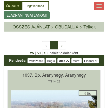
Óbudalux
Ingatlaniroda
ELADNÁM INGATLANOM!
ÖSSZES AJÁNLAT
>
ÓBUDALUX >
Telkek
<
1
>
25
|
50
|
100
találat oldalanként
Rendezés:
Változások
Régió
Utca
Méret
Eladási ár
1037, Bp. Aranyhegy, Aranyhegy
T/11-402
8