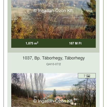
2
1,875 m
187 M Ft
1037, Bp. Táborhegy, Táborhegy
Q/410-07/2
7