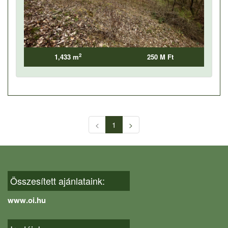
2
1,433 m
250 M Ft
<
1
>
Összesített ajánlataink:
www.oi.hu