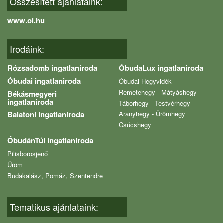
Összesített ajánlataink:
www.oi.hu
Irodáink:
Rózsadomb ingatlaniroda
ÓbudaLux ingatlaniroda
Óbudai ingatlaniroda
Óbudai Hegyvidék
Remetehegy - Mátyáshegy
Békásmegyeri
ingatlaniroda
Táborhegy - Testvérhegy
Balatoni ingatlaniroda
Aranyhegy - Ürömhegy
Csúcshegy
ÓbudánTúl ingatlaniroda
Pilisborosjenő
Üröm
Budakalász, Pomáz, Szentendre
Tematikus ajánlataink: