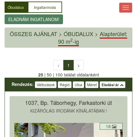
Óbudalux
Ingatlaniroda
ELADNÁM INGATLANOM!
ÖSSZES AJÁNLAT
>
ÓBUDALUX >
Alapterület:
2
90 m
-ig
<
1
>
25
|
50
|
100
találat oldalanként
Rendezés:
Változások
Régió
Utca
Méret
Eladási ár
1037, Bp. Táborhegy, Farkastorki út
KIZÁRÓLAG IRODÁNK KÍNÁLATÁBAN !
18