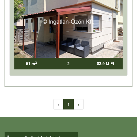
2
51 m
2
83.9 M Ft
<
1
>