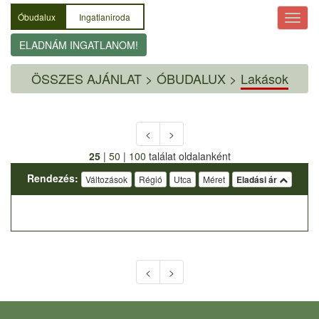
Óbudalux
Ingatlaniroda
ELADNÁM INGATLANOM!
ÖSSZES AJÁNLAT
>
ÓBUDALUX >
Lakások
<
>
25
|
50
|
100
találat oldalanként
Rendezés:
Változások
Régió
Utca
Méret
Eladási ár
<
>