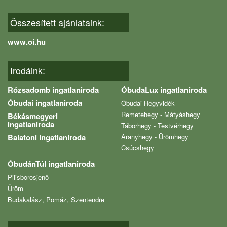
Összesített ajánlataink:
www.oi.hu
Irodáink:
Rózsadomb ingatlaniroda
ÓbudaLux ingatlaniroda
Óbudai ingatlaniroda
Óbudai Hegyvidék
Remetehegy - Mátyáshegy
Békásmegyeri
ingatlaniroda
Táborhegy - Testvérhegy
Balatoni ingatlaniroda
Aranyhegy - Ürömhegy
Csúcshegy
ÓbudánTúl ingatlaniroda
Pilisborosjenő
Üröm
Budakalász, Pomáz, Szentendre