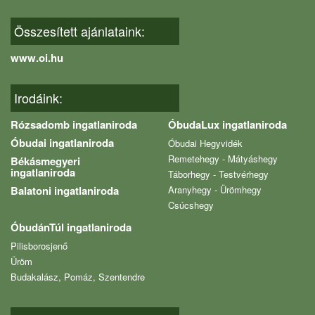
Összesített ajánlataink:
www.oi.hu
Irodáink:
Rózsadomb ingatlaniroda
ÓbudaLux ingatlaniroda
Óbudai ingatlaniroda
Óbudai Hegyvidék
Remetehegy - Mátyáshegy
Békásmegyeri
ingatlaniroda
Táborhegy - Testvérhegy
Balatoni ingatlaniroda
Aranyhegy - Ürömhegy
Csúcshegy
ÓbudánTúl ingatlaniroda
Pilisborosjenő
Üröm
Budakalász, Pomáz, Szentendre