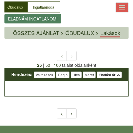
Óbudalux
Ingatlaniroda
ELADNÁM INGATLANOM!
ÖSSZES AJÁNLAT
>
ÓBUDALUX >
Lakások
<
>
25
|
50
|
100
találat oldalanként
Rendezés:
Változások
Régió
Utca
Méret
Eladási ár
<
>