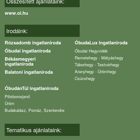
Összesített ajánlataink:
www.oi.hu
Irodáink:
Rózsadomb ingatlaniroda
ÓbudaLux ingatlaniroda
Óbudai ingatlaniroda
Óbudai Hegyvidék
Remetehegy - Mátyáshegy
Békásmegyeri
ingatlaniroda
Táborhegy - Testvérhegy
Balatoni ingatlaniroda
Aranyhegy - Ürömhegy
Csúcshegy
ÓbudánTúl ingatlaniroda
Pilisborosjenő
Üröm
Budakalász, Pomáz, Szentendre
Tematikus ajánlataink: