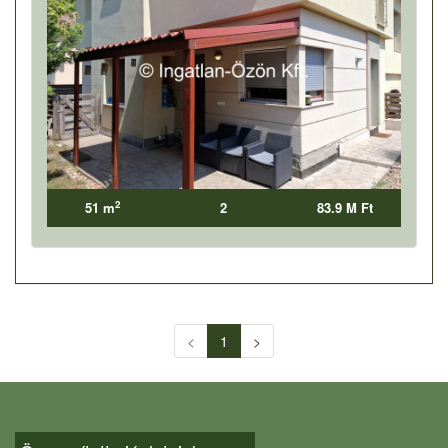
2
51 m
2
83.9 M Ft
<
1
>