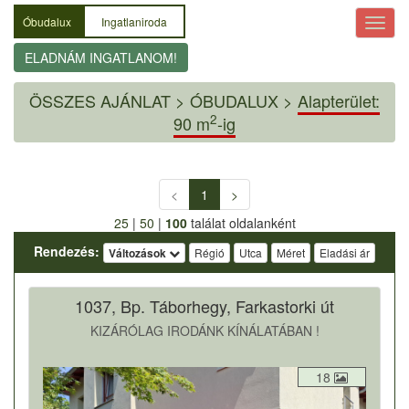
Óbudalux
Ingatlaniroda
ELADNÁM INGATLANOM!
ÖSSZES AJÁNLAT
>
ÓBUDALUX >
Alapterület:
2
90 m
-ig
<
1
>
25
|
50
|
100
találat oldalanként
Rendezés:
Változások
Régió
Utca
Méret
Eladási ár
1037, Bp. Táborhegy, Farkastorki út
KIZÁRÓLAG IRODÁNK KÍNÁLATÁBAN !
18