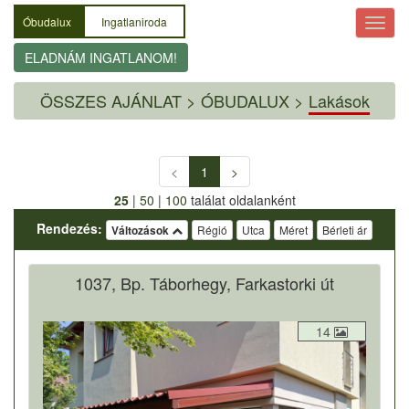
Óbudalux
Ingatlaniroda
ELADNÁM INGATLANOM!
ÖSSZES AJÁNLAT
>
ÓBUDALUX >
Lakások
<
1
>
25
|
50
|
100
találat oldalanként
Rendezés:
Változások
Régió
Utca
Méret
Bérleti ár
1037, Bp. Táborhegy, Farkastorki út
14