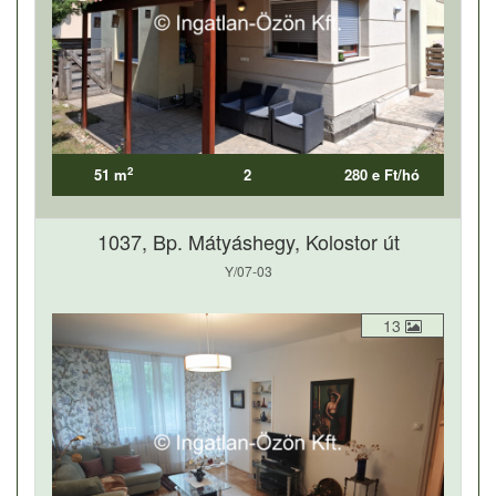
2
51 m
2
280 e Ft/hó
1037, Bp. Mátyáshegy, Kolostor út
Y/07-03
13