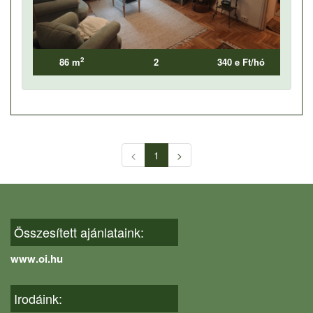
2
86 m
2
340 e Ft/hó
<
1
>
Összesített ajánlataink:
www.oi.hu
Irodáink: