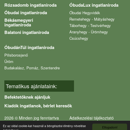
Rózsadomb ingatlaniroda
ÓbudaLux ingatlaniroda
Óbudai ingatlaniroda
Óbudai Hegyvidék
Remetehegy - Mátyáshegy
Békásmegyeri
ingatlaniroda
Táborhegy - Testvérhegy
Balatoni ingatlaniroda
Aranyhegy - Ürömhegy
Csúcshegy
ÓbudánTúl ingatlaniroda
Pilisborosjenő
Üröm
Budakalász, Pomáz, Szentendre
Tematikus ajánlataink:
Befektetőknek ajánljuk
Kiadók ingatlanok, bérlet keresők
2026 © Minden jog fenntartva
Adatkezelési tájékoztató
Ez az oldal cookie-kat használ a böngészési élmény növelése
Elfogadom!