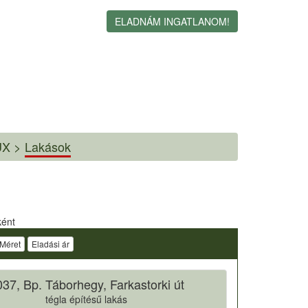
ELADNÁM INGATLANOM!
X >
Lakások
ként
Méret
Eladási ár
37, Bp. Táborhegy, Farkastorki út
tégla építésű lakás