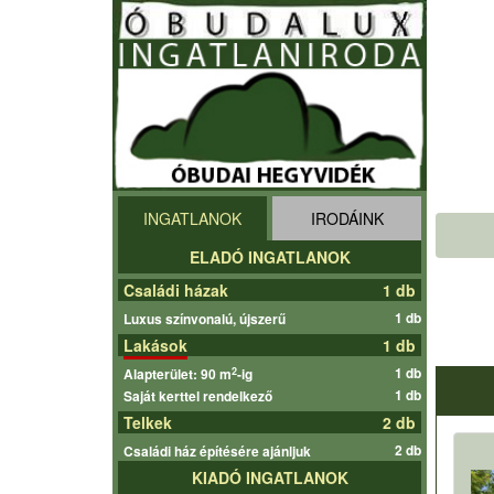
INGATLANOK
IRODÁINK
ELADÓ INGATLANOK
Családi házak
1 db
1 db
Luxus színvonalú, újszerű
Lakások
1 db
1 db
2
Alapterület: 90 m
-ig
1 db
Saját kerttel rendelkező
Telkek
2 db
2 db
Családi ház építésére ajánljuk
KIADÓ INGATLANOK