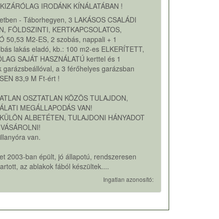
KIZÁRÓLAG IRODÁNK KÍNÁLATÁBAN !
rületben - Táborhegyen, 3 LAKÁSOS CSALÁDI
N, FÖLDSZINTI, KERTKAPCSOLATOS,
 50,53 M2-ES, 2 szobás, nappali + 1
obás lakás eladó, kb.: 100 m2-es ELKERÍTETT,
LAG SAJÁT HASZNÁLATÚ kerttel és 1
 garázsbeállóval, a 3 férőhelyes garázsban
EN 83,9 M Ft-ért !
GATLAN OSZTATLAN KÖZÖS TULAJDON,
ÁLATI MEGÁLLAPODÁS VAN!
 KÜLÖN ALBETÉTEN, TULAJDONI HÁNYADOT
 VÁSÁROLNI!
illanyóra van.
et 2003-ban épült, jó állapotú, rendszeresen
artott, az ablakok fából készültek....
Ingatlan azonosító: