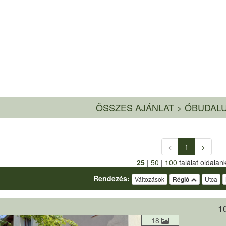
ÖSSZES AJÁNLAT
>
ÓBUDALU
<
1
>
25
|
50
|
100
találat oldalan
Rendezés:
Változások
Régió
Utca
10
18