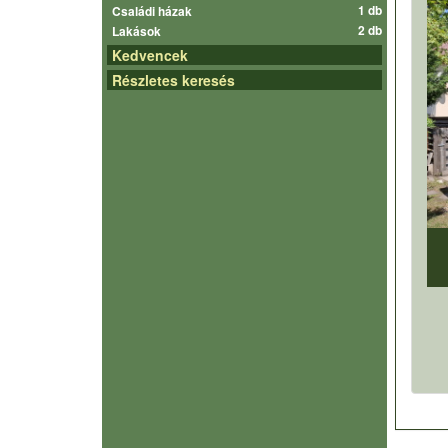
1 db
Családi házak
2 db
Lakások
Kedvencek
Részletes keresés