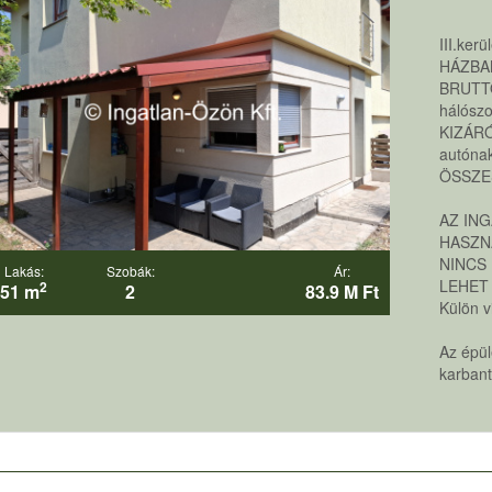
III.ke
HÁZBA
BRUTTÓ
hálósz
KIZÁRÓ
autónak
ÖSSZES
AZ IN
HASZN
NINCS
Lakás:
Szobák:
Ár:
LEHET
2
51 m
2
83.9 M Ft
Külön v
Az épül
karbant