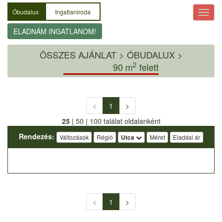
Óbudalux
Ingatlaniroda
ELADNÁM INGATLANOM!
ÖSSZES AJÁNLAT
>
ÓBUDALUX >
2
90 m
felett
<
1
>
25
|
50
|
100
találat oldalanként
Rendezés:
Változások
Régió
Utca
Méret
Eladási ár
<
1
>