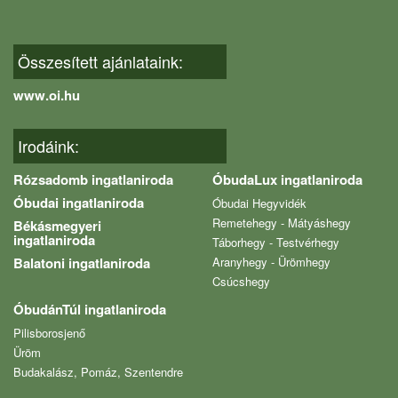
Összesített ajánlataink:
www.oi.hu
Irodáink:
Rózsadomb ingatlaniroda
ÓbudaLux ingatlaniroda
Óbudai ingatlaniroda
Óbudai Hegyvidék
Remetehegy - Mátyáshegy
Békásmegyeri
ingatlaniroda
Táborhegy - Testvérhegy
Balatoni ingatlaniroda
Aranyhegy - Ürömhegy
Csúcshegy
ÓbudánTúl ingatlaniroda
Pilisborosjenő
Üröm
Budakalász, Pomáz, Szentendre