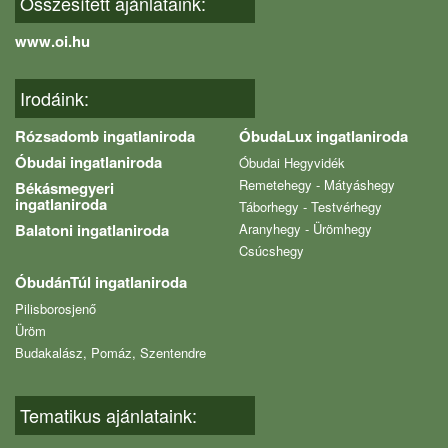
Összesített ajánlataink:
www.oi.hu
Irodáink:
Rózsadomb ingatlaniroda
ÓbudaLux ingatlaniroda
Óbudai ingatlaniroda
Óbudai Hegyvidék
Remetehegy - Mátyáshegy
Békásmegyeri
ingatlaniroda
Táborhegy - Testvérhegy
Balatoni ingatlaniroda
Aranyhegy - Ürömhegy
Csúcshegy
ÓbudánTúl ingatlaniroda
Pilisborosjenő
Üröm
Budakalász, Pomáz, Szentendre
Tematikus ajánlataink: