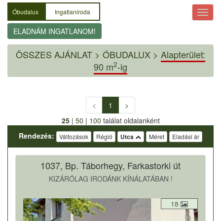
Óbudalux
Ingatlaniroda
ELADNÁM INGATLANOM!
ÖSSZES AJÁNLAT
>
ÓBUDALUX >
Alapterület:
2
90 m
-ig
<
1
>
25
|
50
|
100
találat oldalanként
Rendezés:
Változások
Régió
Utca
Méret
Eladási ár
1037, Bp. Táborhegy, Farkastorki út
KIZÁRÓLAG IRODÁNK KÍNÁLATÁBAN !
18