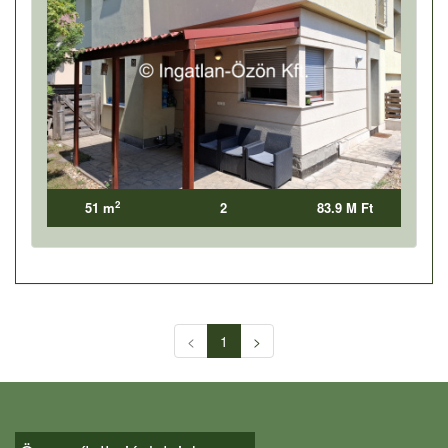
2
51 m
2
83.9 M Ft
<
1
>