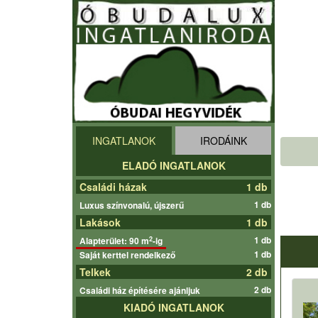
INGATLANOK
IRODÁINK
ELADÓ INGATLANOK
Családi házak
1 db
1 db
Luxus színvonalú, újszerű
Lakások
1 db
1 db
2
Alapterület: 90 m
-ig
1 db
Saját kerttel rendelkező
Telkek
2 db
2 db
Családi ház építésére ajánljuk
KIADÓ INGATLANOK