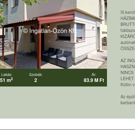
III.ke
HÁZBA
BRUTTÓ
hálósz
KIZÁRÓ
autónak
ÖSSZES
AZ IN
HASZN
NINCS
Lakás:
Szobák:
Ár:
LEHET
2
51 m
2
83.9 M Ft
Külön v
Az épül
karbant