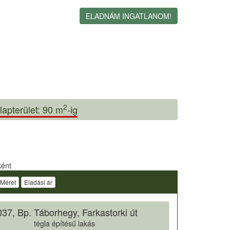
ELADNÁM INGATLANOM!
2
lapterület: 90 m
-ig
ként
Méret
Eladási ár
37, Bp. Táborhegy, Farkastorki út
tégla építésű lakás