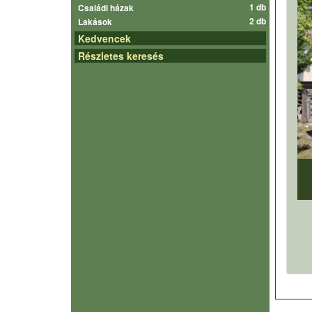
1 db
Családi házak
2 db
Lakások
Kedvencek
Részletes keresés