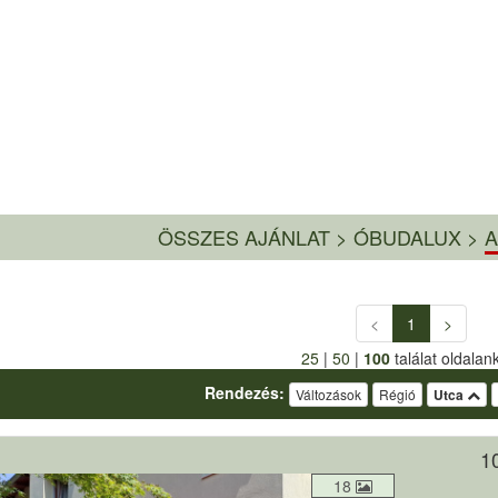
ÖSSZES AJÁNLAT
>
ÓBUDALUX >
A
<
1
>
25
|
50
|
100
találat oldalan
Rendezés:
Változások
Régió
Utca
10
18