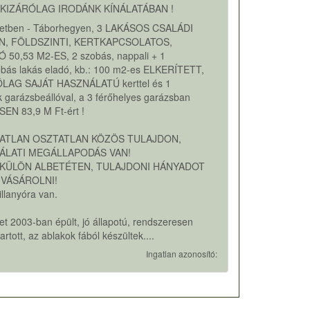
KIZÁRÓLAG IRODÁNK KÍNÁLATÁBAN !
rületben - Táborhegyen, 3 LAKÁSOS CSALÁDI
N, FÖLDSZINTI, KERTKAPCSOLATOS,
 50,53 M2-ES, 2 szobás, nappali + 1
obás lakás eladó, kb.: 100 m2-es ELKERÍTETT,
LAG SAJÁT HASZNÁLATÚ kerttel és 1
 garázsbeállóval, a 3 férőhelyes garázsban
EN 83,9 M Ft-ért !
GATLAN OSZTATLAN KÖZÖS TULAJDON,
ÁLATI MEGÁLLAPODÁS VAN!
 KÜLÖN ALBETÉTEN, TULAJDONI HÁNYADOT
 VÁSÁROLNI!
illanyóra van.
et 2003-ban épült, jó állapotú, rendszeresen
artott, az ablakok fából készültek....
Ingatlan azonosító: