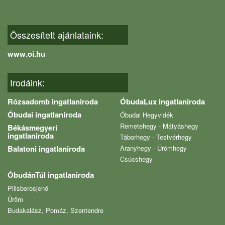
Összesített ajánlataink:
www.oi.hu
Irodáink:
Rózsadomb ingatlaniroda
ÓbudaLux ingatlaniroda
Óbudai ingatlaniroda
Óbudai Hegyvidék
Remetehegy - Mátyáshegy
Békásmegyeri
ingatlaniroda
Táborhegy - Testvérhegy
Balatoni ingatlaniroda
Aranyhegy - Ürömhegy
Csúcshegy
ÓbudánTúl ingatlaniroda
Pilisborosjenő
Üröm
Budakalász, Pomáz, Szentendre