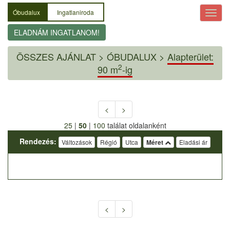
Óbudalux
Ingatlaniroda
ELADNÁM INGATLANOM!
ÖSSZES AJÁNLAT
>
ÓBUDALUX >
Alapterület:
2
90 m
-ig
<
>
25
|
50
|
100
találat oldalanként
Rendezés:
Változások
Régió
Utca
Méret
Eladási ár
<
>